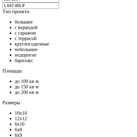
Тип проекта:
большие
с верандой
с гаражом
с террасой
круглогодичные
небольшие
недорогие
барнхаус
Площадь:
до 100 кв м
до 150 кв м
до 200 кв м
Размеры
10х10
12х12
6х10
6х8
6х9