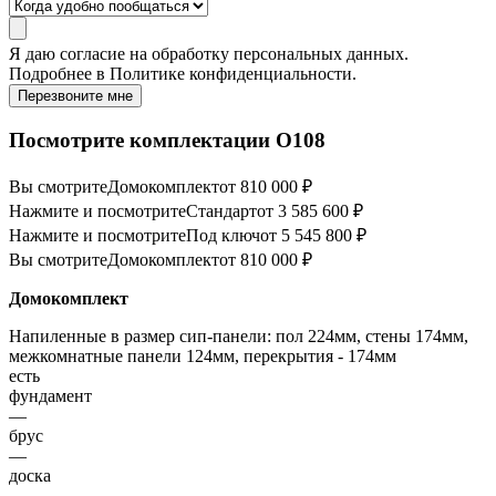
Я даю
согласие
на обработку персональных данных.
Подробнее в
Политике конфиденциальности.
Перезвоните мне
Посмотрите комплектации O108
Вы смотрите
Домокомплект
от 810 000 ₽
Нажмите и посмотрите
Стандарт
от 3 585 600 ₽
Нажмите и посмотрите
Под ключ
от 5 545 800 ₽
Вы смотрите
Домокомплект
от 810 000 ₽
Домокомплект
Напиленные в размер сип-панели: пол 224мм, стены 174мм,
межкомнатные панели 124мм, перекрытия - 174мм
есть
фундамент
—
брус
—
доска
—