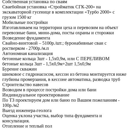
Собственная установка по сваям
Сваебойная установка «Стройматик СГК-200» на
экскаваторной гусенице в комплектации «Турбо 2000» с
грузом 1500 кг
Мобильные постройки
Изготавливаем на территории цеха и перевозим на объект
перевозные бани, мини-дома, посты охраны и сторожки
Возведение фундамента
Свайно-винтовой – 5100р./шт.; буронабивные сваи с
ростверком - 2700р./м.п
Автономная канализация
бетонные кольца 3шт - 1,5х0,9м, или С ПЕРЕЛИВОМ
бетоные кольца 3шт - 1,5х0,9м+2шт 1,5х0,9м
Бурение скважин
шнековое с гидронасосом, кессон из бетона монтируется ниже
глубины промерзания, в кессоне автоматика, разводка труб
Строительство навесов
Возводим в процессе постройки дома или бани
Индивидуальное проектирование
По ТЗ проектируем дом или баню по Вашим пожеланиям -
100р./м2
Выезд инженера-геолога
Оценка уклона участка, выбор типа фундамента и
консультация.
Отопление и теплый пол