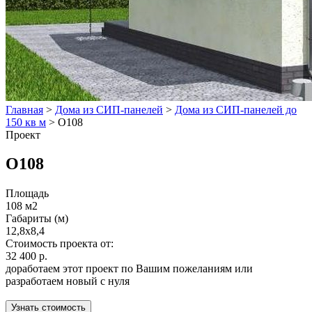
Главная
>
Дома из СИП-панелей
>
Дома из СИП-панелей до
150 кв м
>
O108
Проект
O108
Площадь
108 м2
Габариты (м)
12,8х8,4
Стоимость проекта от:
32 400 р.
доработаем этот проект по Вашим пожеланиям или
разработаем новый с нуля
Узнать стоимость