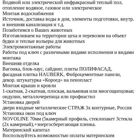
Водяной или электрический инфракрасный теплый пол,
отопление водяное, газовое или электрическое
Монтаж водоснабжения
Источник, доставка воды в дом, элементы подготовки, внутр.
и внешняя канализация и т.д.
Позаботимся о Ваших животных
Изготавливаем на территории цеха и перевозим на объект
будки и теплые вольеры для животных
Электромонтажные работы
Работы под ключ с различными видами исполнения и видами
монтажа
Внешняя отделка
Вагонка, блок-хаус, сайдинг, плиты ПОЛИФАСАД,
фасадная плитка HAUBERK, Фиброцементные панели,
декор. штукатурка «Короед» на пенопласт
Монтаж крыши и кровли
1-скатная, 2-скатная, плоская, вальмовая или многощипцовая;
ондулин, металлочерепица или профнастил
Установка дверей
двери входные металлические СТРАЖ 3х контурные, Россия
Установка окон под ключ
NOVOLINE 70мм (5камерный профиль, стеклопакет 3стекла
(2х камерный),+энергосберегающая пленка.
Материнский капитал
Воспользуйтесь возможностью оплаты материнским