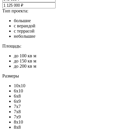
Тип проекта:
большие
с верандой
с террасой
небольшие
Площадь:
до 100 кв м
до 150 кв м
до 200 кв м
Размеры
10x10
6x10
6x8
6x9
7x7
7x8
7x9
8x10
8x8